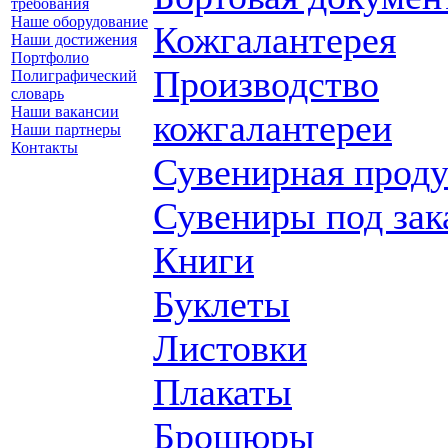
требования
Наше оборудование
Кожгалантерея
Наши достижения
Портфолио
Производство
Полиграфический
словарь
Наши вакансии
кожгалантереи
Наши партнеры
Контакты
Сувенирная прод
Сувениры под зак
Книги
Буклеты
Листовки
Плакаты
Брошюры