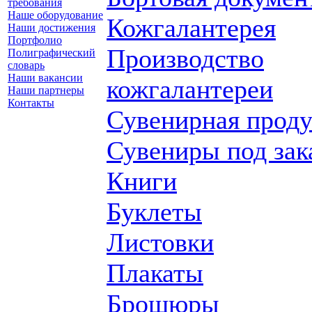
требования
Наше оборудование
Кожгалантерея
Наши достижения
Портфолио
Производство
Полиграфический
словарь
Наши вакансии
кожгалантереи
Наши партнеры
Контакты
Сувенирная прод
Сувениры под зак
Книги
Буклеты
Листовки
Плакаты
Брошюры