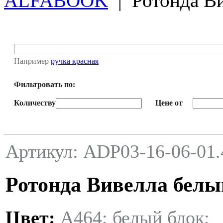
ALFABOOK
|
Ротонда В
Например
ручка красная
Фильтровать по:
Количеству
Цене от
Артикул: ADP03-16-06-01.
Ротонда Вивелла белы
Цвет:
А464; белый блок;