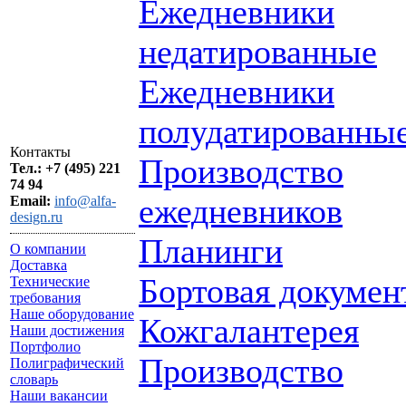
Ежедневники
недатированные
Ежедневники
полудатированны
Контакты
Производство
Тел.: +7 (495) 221
74 94
ежедневников
Email:
info@alfa-
design.ru
Планинги
О компании
Доставка
Бортовая докумен
Технические
требования
Наше оборудование
Кожгалантерея
Наши достижения
Портфолио
Производство
Полиграфический
словарь
Наши вакансии