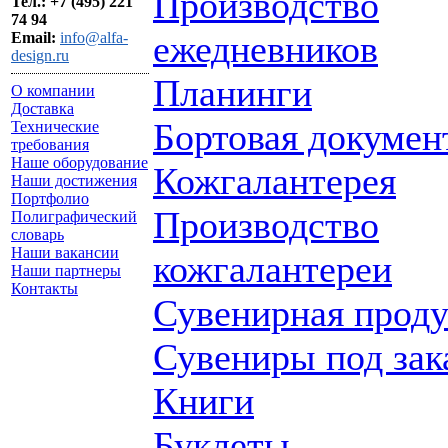
Производство
Тел.: +7 (495) 221
74 94
ежедневников
Email:
info@alfa-
design.ru
Планинги
О компании
Доставка
Бортовая докумен
Технические
требования
Наше оборудование
Кожгалантерея
Наши достижения
Портфолио
Производство
Полиграфический
словарь
Наши вакансии
кожгалантереи
Наши партнеры
Контакты
Сувенирная прод
Сувениры под зак
Книги
Буклеты