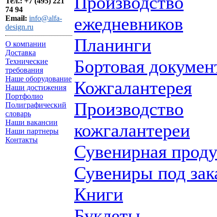
Производство
Тел.: +7 (495) 221
74 94
ежедневников
Email:
info@alfa-
design.ru
Планинги
О компании
Доставка
Бортовая докумен
Технические
требования
Наше оборудование
Кожгалантерея
Наши достижения
Портфолио
Производство
Полиграфический
словарь
Наши вакансии
кожгалантереи
Наши партнеры
Контакты
Сувенирная прод
Сувениры под зак
Книги
Буклеты