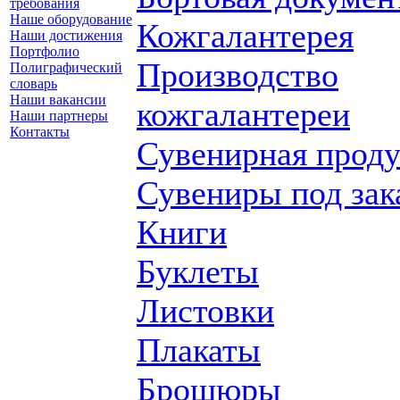
требования
Наше оборудование
Кожгалантерея
Наши достижения
Портфолио
Производство
Полиграфический
словарь
Наши вакансии
кожгалантереи
Наши партнеры
Контакты
Сувенирная прод
Сувениры под зак
Книги
Буклеты
Листовки
Плакаты
Брошюры