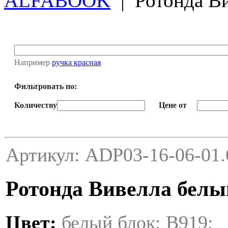
ALFABOOK
|
Ротонда В
Например
ручка красная
Фильтровать по:
Количеству
Цене от
Артикул: ADP03-16-06-01.
Ротонда Вивелла белы
Цвет:
белый блок; В919;