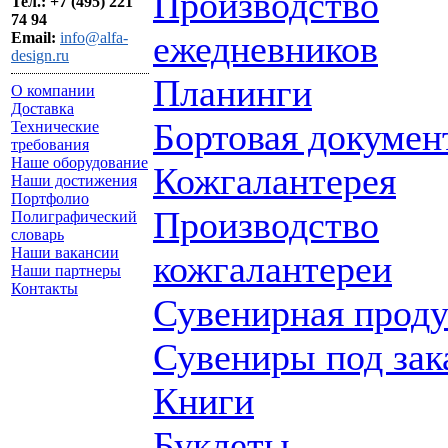
Производство
Тел.: +7 (495) 221
74 94
ежедневников
Email:
info@alfa-
design.ru
Планинги
О компании
Доставка
Бортовая докумен
Технические
требования
Наше оборудование
Кожгалантерея
Наши достижения
Портфолио
Производство
Полиграфический
словарь
Наши вакансии
кожгалантереи
Наши партнеры
Контакты
Сувенирная прод
Сувениры под зак
Книги
Буклеты